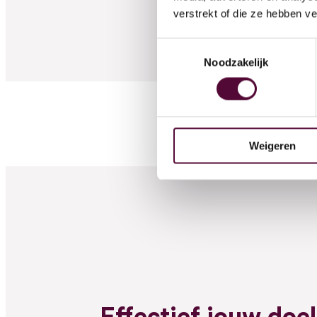
Werken
verstrekt of die ze hebben v
Toestemmingsselectie
Contac
Noodzakelijk
Lease
Weigeren