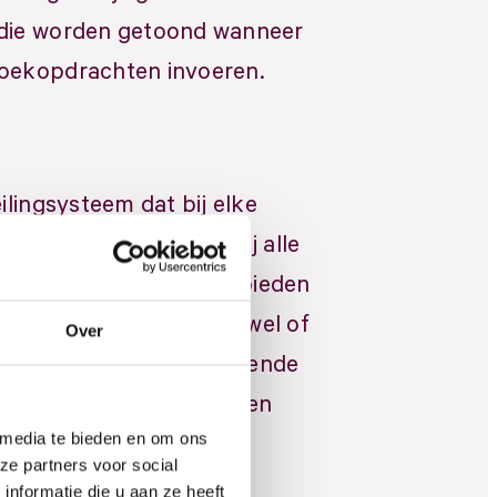
 die worden getoond wanneer
zoekopdrachten invoeren.
eilingsysteem dat bij elke
ueel
ime veiling doet waarbij alle
er ons
een bepaald zoekwoord bieden
ital Marketing
oond te worden. Of je wel of
Over
tners
afhankelijk van verschillende
hive
tie, beschikbare budget en
O
 media te bieden en om ons
ze partners voor social
nformatie die u aan ze heeft