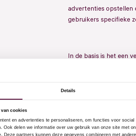
advertenties opstellen
gebruikers specifieke 
In de basis is het een v
AI
 doen
Act
zoekopdracht een real-t
Ov
adverteerders die op 
Dig
de kans hebben om vert
Details
Par
niet vertoond wordt is 
Arc
factoren zoals relevan
 van cookies
GE
ent en advertenties te personaliseren, om functies voor social
hoogte van het bod.
. Ook delen we informatie over uw gebruik van onze site met on
e. Deze partners kunnen deze gegevens combineren met andere i