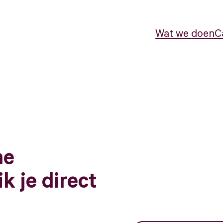
Wat we doen
C
ne
k je direct