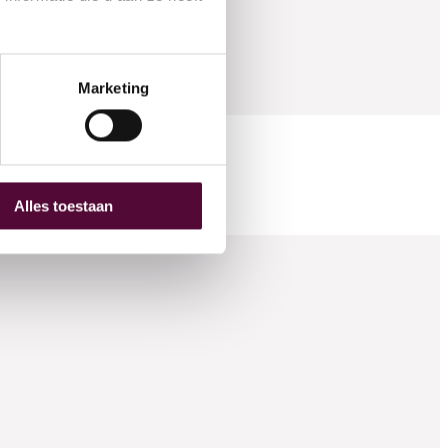
Marketing
 (0) 515 431 895
fo@snakeware.nl
marktplein 1, 8601 DA Sneek
Alles toestaan
NL
EN