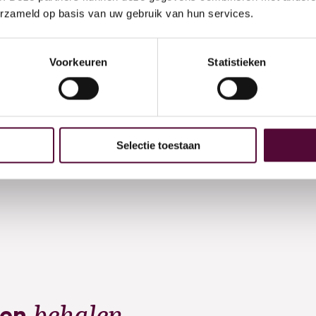
 bij
erzameld op basis van uw gebruik van hun services.
4
t
Voorkeuren
Statistieken
+31
in
Vee
Selectie toestaan
behalen